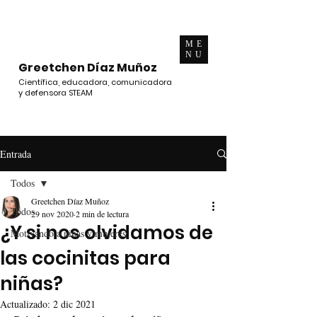
ME
NU
Greetchen Díaz Muñoz
Científica, educadora, comunicadora
y defensora STEAM
Entrada
Todos
Greetchen Díaz Muñoz
Todos
29 nov 2020
2 min de lectura
¿Y si nos olvidamos de
Motivando a niñas y mujeres
las cocinitas para
niñas?
Actualizado:
2 dic 2021