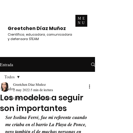
ME
NU
Greetchen Díaz Muñoz
Científica, educadora, comunicadora
y defensora STEAM
Entrada
Todos
Greetchen Díaz Muñoz
Todos
2 may 2022
5 min de lectura
Los modelos a seguir
Motivando a niñas y mujeres
son importantes
Sor Isolina Ferré, fue mi referente cuando 
me criaba en el barrio La Playa de Ponce, 
pero también el de muchas personas en 