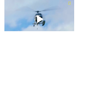
Por si acaso, aquí les dejo la foto histórica 
que Ángel me hizo llegar. Me pregunto, 
¿qué recuerdos tiene Ricky Martin de esa 
visita tan especial? Lo que estoy segura, es 
de que él veía en la sister un modelo a seguir 
de servicio y puedo pensar que debe haber 
influenciado en algo sus propios proyectos 
filantrópicos y sociales que desarrolló años 
después. 