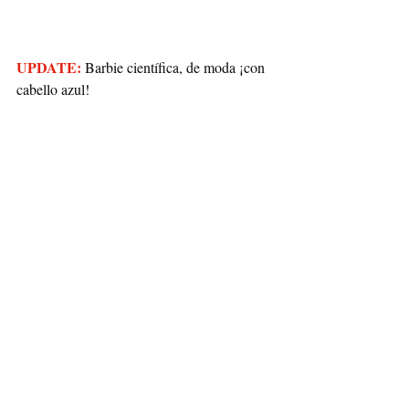
UPDATE:
 Barbie científica, de moda ¡con 
cabello azul!
Ciencias de animales y veterinaria
Algunas de las Barbies que encontré se 
dedican a una carrera muy popular entre las 