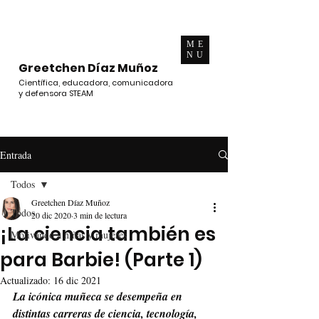
ME
NU
Greetchen Díaz Muñoz
Científica, educadora, comunicadora
y defensora STEAM
Entrada
Todos
Greetchen Díaz Muñoz
Todos
20 dic 2020
3 min de lectura
¡La ciencia también es
Motivando a niñas y mujeres
para Barbie! (Parte 1)
Actualizado:
16 dic 2021
La icónica muñeca se desempeña en 
distintas carreras de ciencia, tecnología, 