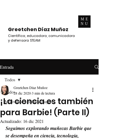
ME
NU
Greetchen Díaz Muñoz
Científica, educadora, comunicadora
y defensora STEAM
Entrada
Todos
Greetchen Díaz Muñoz
Todos
28 dic 2020
3 min de lectura
¡La ciencia es también
Motivando a niñas y mujeres
para Barbie! (Parte II)
Actualizado:
16 dic 2021
Seguimos explorando muñecas Barbie que 
se desempeña en ciencia, tecnología, 